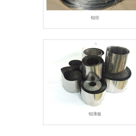
钼丝
钼薄板